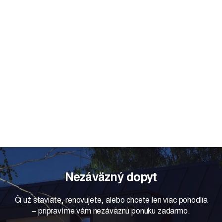
Zobraziť
Nezáväzný dopyt
Či už staviate, renovujete, alebo chcete len viac pohodlia
– pripravíme vám nezáväznú ponuku zadarmo.