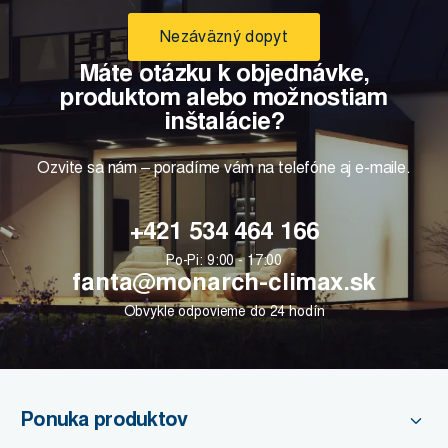
Nezáväzný dopyt
Máte otázku k objednávke,
produktom alebo možnostiam
inštalácie?
Ozvite sa nám – poradíme vám na telefóne aj e-maile.
+421 534 464 166
Po-Pi: 9:00 - 17:00
fanta@monarch-climax.sk
Obvykle odpovieme do 24 hodín
Ponuka produktov