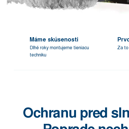
Máme skúsenosti
Prvo
Dlhé roky montujeme tieniacu
Za to
techniku
Ochranu pred sln