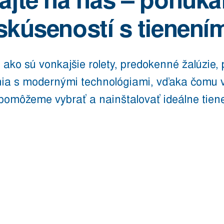
ajte na nás – ponúka
skúseností s tienení
 ako sú vonkajšie rolety, predokenné žalúzie, 
nia s modernými technológiami, vďaka čomu 
pomôžeme vybrať a nainštalovať ideálne tien
TIENENIE
NA
TERASY