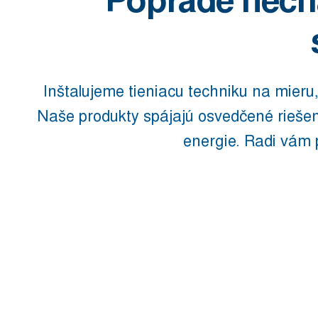
Poprade nech
Inštalujeme tieniacu techniku na mieru,
Naše produkty spájajú osvedčené rieše
energie. Radi vám 
VONKAJŠIE
TIENENIE