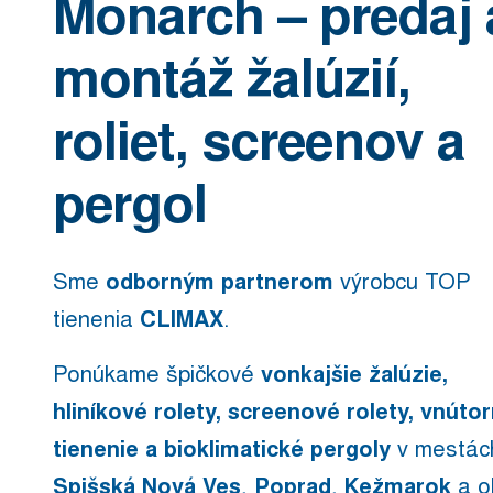
Monarch – predaj 
montáž žalúzií,
roliet, screenov a
pergol
Sme
odborným partnerom
výrobcu TOP
tienenia
CLIMAX
.
Ponúkame špičkové
vonkajšie žalúzie,
hliníkové rolety, screenové rolety, vnúto
tienenie a bioklimatické pergoly
v mestác
Spišská Nová Ves
,
Poprad
,
Kežmarok
a ok