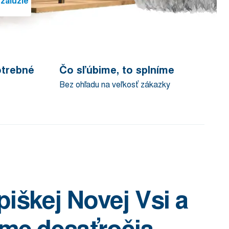
žalúzie
otrebné
Čo sľúbime, to splníme
Bez ohľadu na veľkosť zákazky
iškej Novej Vsi a