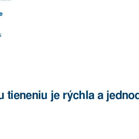
e
s
 tieneniu je rýchla a jedn