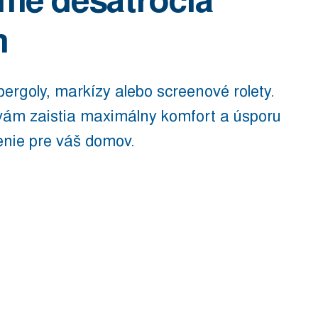
me desaťročia
m
pergoly, markízy alebo screenové rolety.
vám zaistia maximálny komfort a úsporu
enie pre váš domov.
SIETE
PROTI
HMYZU