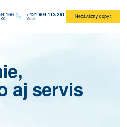
64 166
+421 904 113 291
Nezáväzný dopyt
7:00
Mobil
ie,
 aj servis