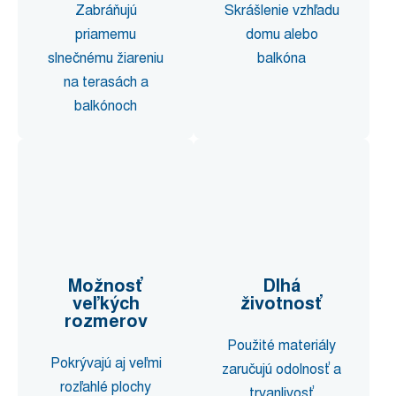
Zabráňujú
Skrášlenie vzhľadu
priamemu
domu alebo
slnečnému žiareniu
balkóna
na terasách a
balkónoch
Možnosť
Dlhá
veľkých
životnosť
rozmerov
Použité materiály
Pokrývajú aj veľmi
zaručujú odolnosť a
rozľahlé plochy
trvanlivosť