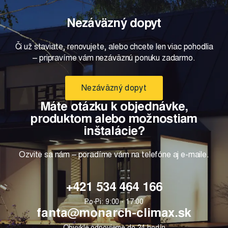
Nezáväzný dopyt
Či už staviate, renovujete, alebo chcete len viac pohodlia
– pripravíme vám nezáväznú ponuku zadarmo.
Nezáväzný dopyt
Máte otázku k objednávke,
produktom alebo možnostiam
inštalácie?
Ozvite sa nám – poradíme vám na telefóne aj e-maile.
+421 534 464 166
Po-Pi: 9:00 - 17:00
fanta@monarch-climax.sk
Obvykle odpovieme do 24 hodín