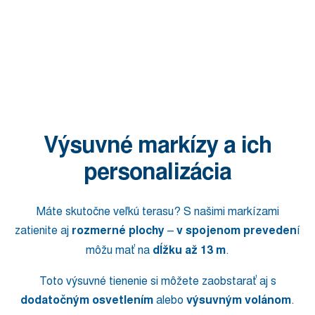
Výsuvné markízy a ich
personalizácia
Máte skutočne veľkú terasu? S našimi markízami
zatienite aj
rozmerné plochy
–
v spojenom preveden
í
môžu mať na
dĺžku až 13 m
.
Toto výsuvné tienenie si môžete zaobstarať aj s
dodatočným osvetlením
alebo
výsuvným volánom
.