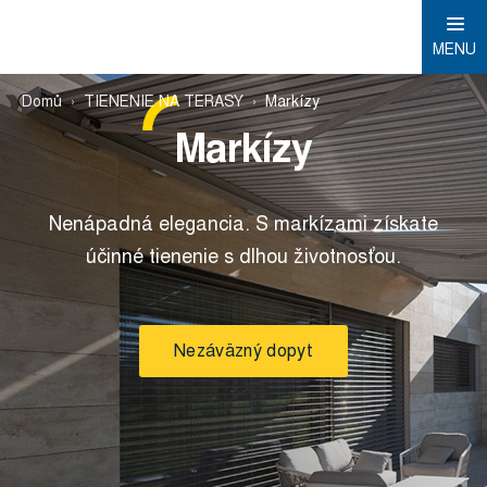
MENU
Domů
TIENENIE NA TERASY
Markízy
Markízy
Nenápadná elegancia. S markízami získate
účinné tienenie s dlhou životnosťou.
Nezáväzný dopyt