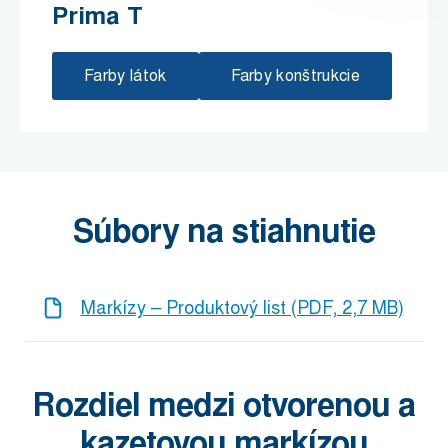
Prima T
Farby látok
Farby konštrukcie
Súbory na stiahnutie
Markízy – Produktový list (PDF, 2,7 MB)
Rozdiel medzi otvorenou a
kazetovou markízou